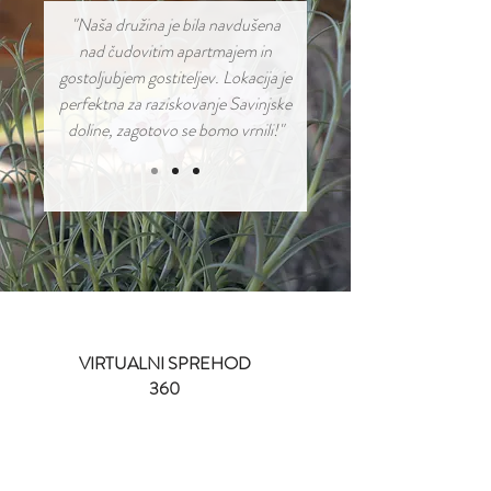
"Naša družina je bila navdušena
nad čudovitim apartmajem in
gostoljubjem gostiteljev. Lokacija je
perfektna za raziskovanje Savinjske
doline, zagotovo se bomo vrnili!"
VIRTUALNI SPREHOD
360