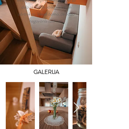
mnogo majhnih presenečenj, ki so
delo okoliških oblikovalcev in
obrtnikov. Veseli bomo, če bodo
nagovorila tudi vas.
GALERIJA