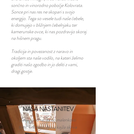
sončno in vinorodno pobočje Kolovrata.
Sonce pri nas res ne skopari s svojo
energijo. Tega so vesele tudi naše čebele,
ki domujejo v bližnjem čebelnjaku ter
kamerunske ovce, ki nas pozdravijo skoraj
na hišnem pragu.
Tradicija in povezanost z naravo in
okoljem sta naše vodilo, na kateri želimo
graditi našo zgodbo in jo deliti z vami,
dragi gostje.
NAŠA NASTANITEV
Zavedamo se, da so malenkosti
tiste, ki štejejo. Naša kajža skriva