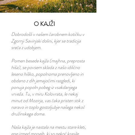
O KAJŽI
Dobrodošli v našem čarobnem kotičku v
Zgornji Savinjski dolini, kjer se tradicija
sreča z udobjem.
Pomen besede kajža (majhna, preprosta
hiša), se povsem sklada z našo idilično
leseno hiško, popolnoma prenovljeno in
obdano z dih jemajočimi razgledi, ki
ponuja popoln pobeg iz vsakdanjega
vrveža. Tu, v miru Kolovrata, le nekaj
minut od Mozirja, vas čaka pristen stik z
naravo in toplo gostoljubje našega nekoč
družinskega doma.
Naša kajža je nastala na mestu stare kleti,
ene izmed mnogih, ki so nekoč krasile