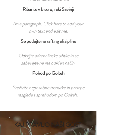
Ribarite v biseru, reki Savinji
I'm a paragraph. Click here to add your
own text and edit me.
Se podajte na rafting ali zipline
Odkrijte adrenalinske užitke in se
zabavajte na res odličen način.
Pohod po Golteh
Preživite nepozabne trenutke in prelepe
razglede s sprehodom po Golteh.
KAJ PRAVIJO NAŠI GOSTI